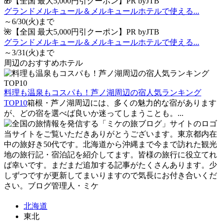
🎁【全国 最大5,000円引クーポン】PR byJTB
グランドメルキュール＆メルキュールホテルで使える...
～6/30(火)まで
🌺【全国 最大5,000円引クーポン】PR byJTB
グランドメルキュール＆メルキュールホテルで使える...
～3/31(火)まで
周辺のおすすめホテル
料理も温泉もコスパも！芦ノ湖周辺の宿人気ランキング
TOP10
箱根・芦ノ湖周辺には、多くの魅力的な宿があります
が、どの宿を選べば良いか迷ってしまうことも。...
当サイトをご覧いただきありがとうございます。東京都内在
中の旅好き50代です。北海道から沖縄まで今まで訪れた観光
地の旅行記・宿泊記を紹介してます。皆様の旅行に役立てれ
ば幸いです。まだまだ追加する記事がたくさんあります。少
しずつですが更新してまいりますので気長にお付き合いくだ
さい。ブログ管理人・ミケ
北海道
東北