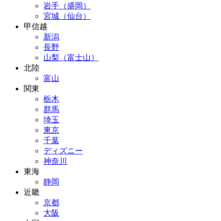
岩手（盛岡）
宮城（仙台）
甲信越
新潟
長野
山梨（富士山）
北陸
富山
関東
栃木
群馬
埼玉
東京
千葉
ディズニー
神奈川
東海
静岡
近畿
京都
大阪