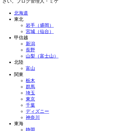
さい。ブログ管理人・ミケ
北海道
東北
岩手（盛岡）
宮城（仙台）
甲信越
新潟
長野
山梨（富士山）
北陸
富山
関東
栃木
群馬
埼玉
東京
千葉
ディズニー
神奈川
東海
静岡