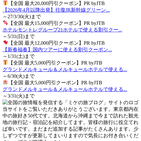
【全国 最大20,000円引クーポン】PR byJTB
【2026年4月以降出発】往復JR新幹線グリーン...
～27/3/30(火)まで
【全国 最大15,000円引クーポン】PR byJTB
ホテルモントレグループ21ホテルで使える割引クー...
～5/31(日)まで
【全国 最大12,000円引クーポン】PR byJTB
【新春福春】国内ツアーに使える割引クーポン...
～1/31(土)まで
【全国 最大5,000円引クーポン】PR byJTB
グランドメルキュール＆メルキュールホテルで使える...
～6/30(火)まで
【全国 最大5,000円引クーポン】PR byJTB
グランドメルキュール＆メルキュールホテルで使える...
～3/31(火)まで
当サイトをご覧いただきありがとうございます。東京都内在
中の旅好き50代です。北海道から沖縄まで今まで訪れた観光
地の旅行記・宿泊記を紹介してます。皆様の旅行に役立てれ
ば幸いです。まだまだ追加する記事がたくさんあります。少
しずつですが更新してまいりますので気長にお付き合いくだ