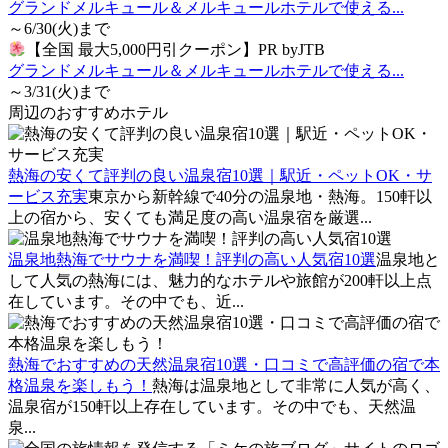
グランドメルキュール＆メルキュールホテルで使える...
～6/30(火)まで
【全国 最大5,000円引クーポン】PR byJTB
グランドメルキュール＆メルキュールホテルで使える...
～3/31(火)まで
周辺のおすすめホテル
熱海の安くて評判の良い温泉宿10選｜駅近・ペットOK・サ
ービス充実
東京から新幹線で40分の温泉地・熱海。150軒以
上の宿から、安くても満足度の高い温泉宿を厳選...
温泉地熱海でサウナを満喫！評判の高い人気宿10選
温泉地と
して人気の熱海には、魅力的なホテルや旅館が200軒以上点
在しています。その中でも、近...
熱海でおすすめの天然温泉宿10選・口コミで高評価の宿で本
格温泉を楽しもう！
熱海は温泉地として非常に人気が高く、
温泉宿が150軒以上存在しています。その中でも、天然温
泉...