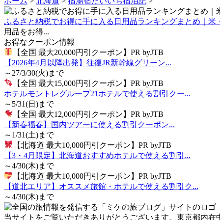
ホーム
>
北海道
>
宿湯宿だいいち宿泊記
>
ふるさと納税でお得に手に入る日用品ランキングまとめ｜米
用品をお得...
お得なクーポン情報
【全国 最大20,000円引クーポン】PR byJTB
【2026年4月以降出発】往復JR新幹線グリーン...
～27/3/30(火)まで
【全国 最大15,000円引クーポン】PR byJTB
ホテルモントレグループ21ホテルで使える割引クー...
～5/31(日)まで
【全国 最大12,000円引クーポン】PR byJTB
【新春福春】国内ツアーに使える割引クーポン...
～1/31(土)まで
【北海道 最大10,000円引クーポン】PR byJTB
【3・4月限定】北海道おすすめホテルで使える割引...
～4/30(木)まで
【北海道 最大10,000円引クーポン】PR byJTB
【道北エリア】オススメ旅館・ホテルで使える割引ク...
～4/30(木)まで
当サイトをご覧いただきありがとうございます。東京都内在