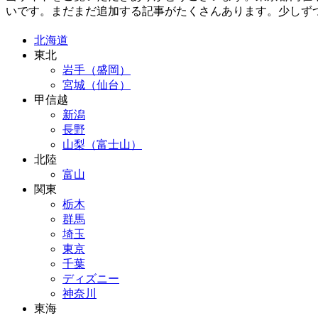
いです。まだまだ追加する記事がたくさんあります。少しず
北海道
東北
岩手（盛岡）
宮城（仙台）
甲信越
新潟
長野
山梨（富士山）
北陸
富山
関東
栃木
群馬
埼玉
東京
千葉
ディズニー
神奈川
東海