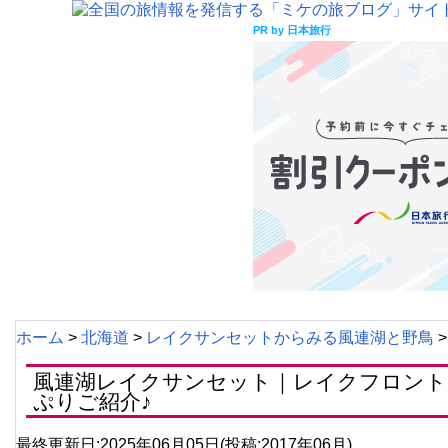
PR by 日本旅行
ホーム
>
北海道
>
レイクサンセットからみる風連湖と野鳥
>
風連湖レイクサンセット｜レイクフロント
ぷりご紹介♪
最終更新日:2025年06月05日(投稿:2017年06月)