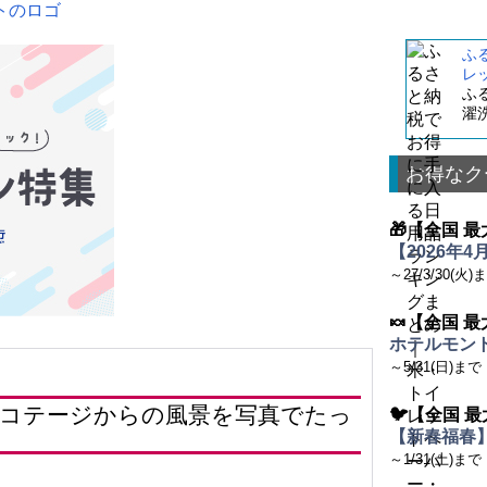
ふ
レ
ふ
濯
お得なク
🎁【全国 最
【2026年
～27/3/30(火)
🍬【全国 最
ホテルモント
～5/31(日)まで
コテージからの風景を写真でたっ
🐦【全国 最
【新春福春】
～1/31(土)まで