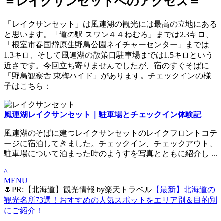
＝レイクサンセットへのアクセス＝
「レイクサンセット」は風連湖の観光には最高の立地にある
と思います。「道の駅 スワン４４ねむろ」までは2.3キロ、
「根室市春国岱原生野鳥公園ネイチャーセンター」までは
1.3キロ、そして風連湖の散策口駐車場までは1.5キロという
近さです。今回立ち寄りませんでしたが、宿のすぐそばに
「野鳥観察舎 東梅ハイド」があります。チェックインの様
子はこちら：
風連湖レイクサンセット｜駐車場とチェックイン体験記
風連湖のそばに建つレイクサンセットのレイクフロントコテ
ージに宿泊してきました。チェックイン、チェックアウト、
駐車場について泊まった時のようすを写真とともに紹介し ...
^
MENU
🌷PR:【北海道】観光情報 by楽天トラベル
【最新】北海道の
観光名所73選！おすすめの人気スポットをエリア別＆目的別
にご紹介！