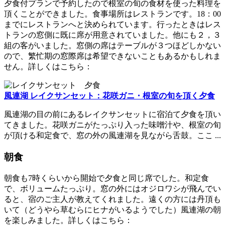
夕食付プランで予約したので根室の旬の食材を使った料理を
頂くことができました。食事場所はレストランです。18：00
までにレストランへと決められています。行ったときはレス
トランの窓側に既に席が用意されていました。他にも２，３
組の客がいました。窓側の席はテーブルが３つほどしかない
ので、繁忙期の窓際席は希望できないこともあるかもしれま
せん。詳しくはこちら：
風連湖 レイクサンセット：花咲ガニ・根室の旬を頂く夕食
風連湖の目の前にあるレイクサンセットに宿泊て夕食を頂い
てきました。花咲ガニがたっぷり入った味噌汁や、根室の旬
が頂ける和定食で、窓の外の風連湖を見ながら舌鼓。ここ ...
朝食
朝食も7時くらいから開始で夕食と同じ席でした。和定食
で、ボリュームたっぷり。窓の外にはオジロワシが飛んでい
ると、宿のご主人が教えてくれました。遠くの方には丹頂も
いて（どうやら草むらにヒナがいるようでした）風連湖の朝
を楽しみました。詳しくはこちら：