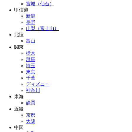
宮城（仙台）
甲信越
新潟
長野
山梨（富士山）
北陸
富山
関東
栃木
群馬
埼玉
東京
千葉
ディズニー
神奈川
東海
静岡
近畿
京都
大阪
中国