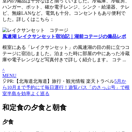
室内の備品は十分なほど揃っていました。冷蔵庫、冷暖房、
ハンガー、ポット、確か電子レンジ、シンク・給湯器、テレ
ビ、無線LANなど。電気も十分。コンセントもあり便利で
した。詳しくはこちら：
風連湖 レイクサンセット宿泊記｜湖前コテージの備品レポ
根室にある「レイクサンセット」の風連湖の目の前に立つコ
テージに宿泊しました。泊まった時に部屋の中にあった冷蔵
庫や電子レンジなど写真付きで詳しく紹介します。 コテ ...
^
MENU
🎈PR:【北海道北海道】旅行・観光情報 楽天トラベル
5月か
ら10月まで予約にて毎日運行！遊覧バス「のさっぷ号」で根
室半島を効率よく巡る
和定食の夕食と朝食
夕食