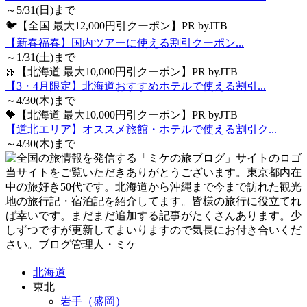
～5/31(日)まで
🐦【全国 最大12,000円引クーポン】PR byJTB
【新春福春】国内ツアーに使える割引クーポン...
～1/31(土)まで
🎀【北海道 最大10,000円引クーポン】PR byJTB
【3・4月限定】北海道おすすめホテルで使える割引...
～4/30(木)まで
💝【北海道 最大10,000円引クーポン】PR byJTB
【道北エリア】オススメ旅館・ホテルで使える割引ク...
～4/30(木)まで
当サイトをご覧いただきありがとうございます。東京都内在
中の旅好き50代です。北海道から沖縄まで今まで訪れた観光
地の旅行記・宿泊記を紹介してます。皆様の旅行に役立てれ
ば幸いです。まだまだ追加する記事がたくさんあります。少
しずつですが更新してまいりますので気長にお付き合いくだ
さい。ブログ管理人・ミケ
北海道
東北
岩手（盛岡）