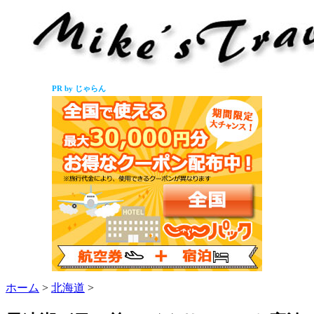
PR by じゃらん
ホーム
>
北海道
>