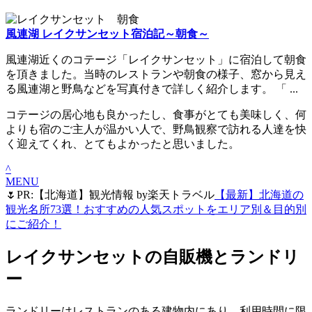
風連湖 レイクサンセット宿泊記～朝食～
風連湖近くのコテージ「レイクサンセット」に宿泊して朝食
を頂きました。当時のレストランや朝食の様子、窓から見え
る風連湖と野鳥などを写真付きで詳しく紹介します。 「 ...
コテージの居心地も良かったし、食事がとても美味しく、何
よりも宿のご主人が温かい人で、野鳥観察で訪れる人達を快
く迎えてくれ、とてもよかったと思いました。
^
MENU
🌷PR:【北海道】観光情報 by楽天トラベル
【最新】北海道の
観光名所73選！おすすめの人気スポットをエリア別＆目的別
にご紹介！
レイクサンセットの自販機とランドリ
ー
ランドリーはレストランのある建物内にあり、利用時間に限