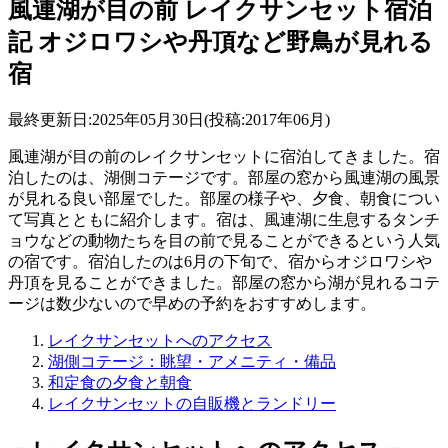
風連湖が目の前 レイクサンセット宿泊
記 オジロワシや丹頂など野鳥が見れる
宿
最終更新日:2025年05月30日(投稿:2017年06月)
風連湖が目の前のレイクサンセットに宿泊してきました。宿
泊したのは、湖側コテージです。部屋の窓から風連湖の風景
が見れる良い部屋でした。部屋の様子や、夕食、朝食につい
て写真とともに紹介します。宿は、風連湖に生息するタンチ
ョウなどの動物たちを目の前で見ることができるという人気
の宿です。宿泊したのは6月の下旬で、宿からオジロワシや
丹頂を見ることができました。部屋の窓から湖が見れるコテ
ージは数少ないので早めの予約をおすすめします。
レイクサンセットへのアクセス
湖側コテージ：眺望・アメニティ・備品
和定食の夕食と朝食
レイクサンセットの自販機とランドリー