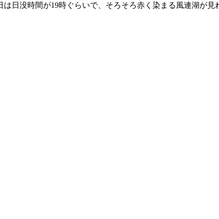
日は日没時間が19時ぐらいで、そろそろ赤く染まる風連湖が見