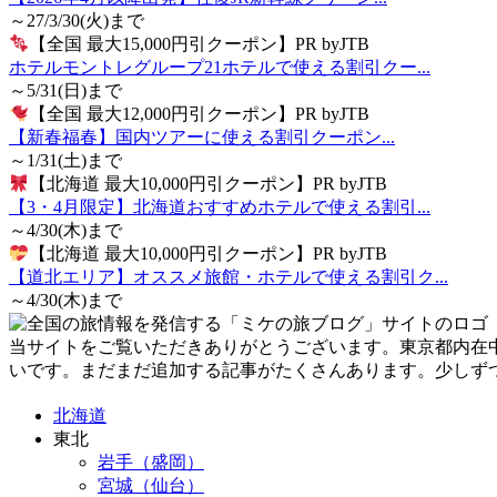
～27/3/30(火)まで
【全国 最大15,000円引クーポン】PR byJTB
ホテルモントレグループ21ホテルで使える割引クー...
～5/31(日)まで
【全国 最大12,000円引クーポン】PR byJTB
【新春福春】国内ツアーに使える割引クーポン...
～1/31(土)まで
【北海道 最大10,000円引クーポン】PR byJTB
【3・4月限定】北海道おすすめホテルで使える割引...
～4/30(木)まで
【北海道 最大10,000円引クーポン】PR byJTB
【道北エリア】オススメ旅館・ホテルで使える割引ク...
～4/30(木)まで
当サイトをご覧いただきありがとうございます。東京都内在
いです。まだまだ追加する記事がたくさんあります。少しず
北海道
東北
岩手（盛岡）
宮城（仙台）