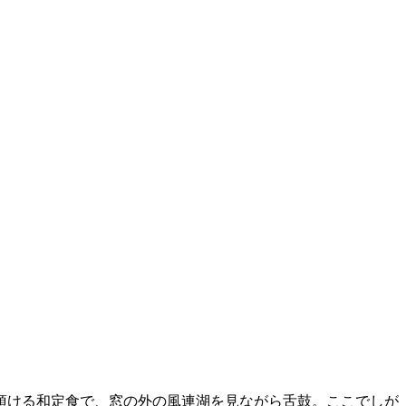
頂ける和定食で、窓の外の風連湖を見ながら舌鼓。ここでしが