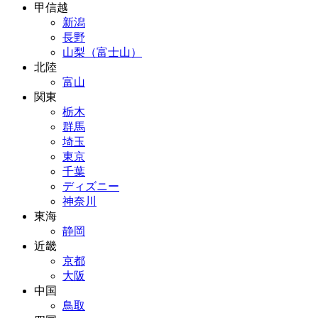
甲信越
新潟
長野
山梨（富士山）
北陸
富山
関東
栃木
群馬
埼玉
東京
千葉
ディズニー
神奈川
東海
静岡
近畿
京都
大阪
中国
鳥取