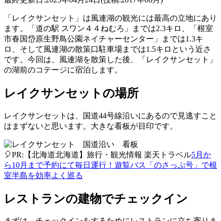
「レイクサンセット」は風連湖の観光には最高の立地にあり
ます。「道の駅 スワン４４ねむろ」までは2.3キロ、「根室
市春国岱原生野鳥公園ネイチャーセンター」までは1.3キ
ロ、そして風連湖の散策口駐車場までは1.5キロという近さ
です。今回は、風連湖を散策した後、「レイクサンセット」
の湖前のコテージに宿泊します。
レイクサンセットの場所
レイクサンセットは、国道44号線沿いにあるので見逃すこと
はまずないと思います。大きな看板が目印です。
🎈PR:【北海道北海道】旅行・観光情報 楽天トラベル
5月か
ら10月まで予約にて毎日運行！遊覧バス「のさっぷ号」で根
室半島を効率よく巡る
レストランの建物でチェックイン
まずは、チェックインをするためにレストランに立ち寄りま