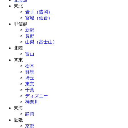
東北
岩手（盛岡）
宮城（仙台）
甲信越
新潟
長野
山梨（富士山）
北陸
富山
関東
栃木
群馬
埼玉
東京
千葉
ディズニー
神奈川
東海
静岡
近畿
京都