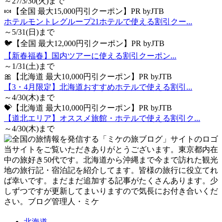
～27/3/30(火)まで
🍬【全国 最大15,000円引クーポン】PR byJTB
ホテルモントレグループ21ホテルで使える割引クー...
～5/31(日)まで
🐦【全国 最大12,000円引クーポン】PR byJTB
【新春福春】国内ツアーに使える割引クーポン...
～1/31(土)まで
🎀【北海道 最大10,000円引クーポン】PR byJTB
【3・4月限定】北海道おすすめホテルで使える割引...
～4/30(木)まで
💝【北海道 最大10,000円引クーポン】PR byJTB
【道北エリア】オススメ旅館・ホテルで使える割引ク...
～4/30(木)まで
当サイトをご覧いただきありがとうございます。東京都内在
中の旅好き50代です。北海道から沖縄まで今まで訪れた観光
地の旅行記・宿泊記を紹介してます。皆様の旅行に役立てれ
ば幸いです。まだまだ追加する記事がたくさんあります。少
しずつですが更新してまいりますので気長にお付き合いくだ
さい。ブログ管理人・ミケ
北海道