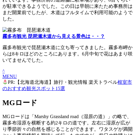
が駐車できるようでした。この日は早朝に来たため事務所は
まだ開業前でしたが、木道はフルタイムで利用可能のようで
した。
霧多布観光 琵琶瀬木道から見える景色は・・？
霧多布観光で琵琶瀬木道に立ち寄ってきました。霧多布岬か
らは8キロほどのところにあります。6月中旬で花はあまり咲
いてませんでした。
^
MENU
PR:【北海道北海道】旅行・観光情報 楽天トラベル
根室市
のおすすめ観光スポット15選
MGロード
MGロードは「Marshy Grassland road（湿原の道）」の略で、
霧多布湿原を横断する約2キロの道です。左右に湿原が広が
り季節折々の自然を感じることができます。ワタスゲが満開