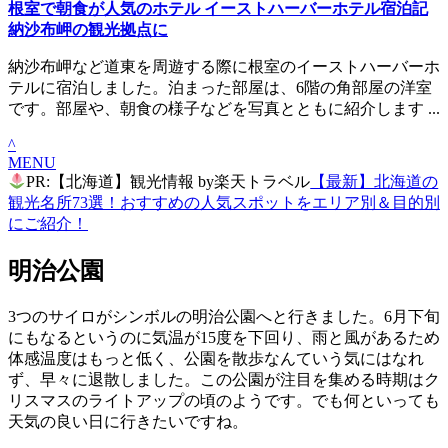
根室で朝食が人気のホテル イーストハーバーホテル宿泊記
納沙布岬の観光拠点に
納沙布岬など道東を周遊する際に根室のイーストハーバーホ
テルに宿泊しました。泊まった部屋は、6階の角部屋の洋室
です。部屋や、朝食の様子などを写真とともに紹介します ...
^
MENU
PR:【北海道】観光情報 by楽天トラベル
【最新】北海道の
観光名所73選！おすすめの人気スポットをエリア別＆目的別
にご紹介！
明治公園
3つのサイロがシンボルの明治公園へと行きました。6月下旬
にもなるというのに気温が15度を下回り、雨と風があるため
体感温度はもっと低く、公園を散歩なんていう気にはなれ
ず、早々に退散しました。この公園が注目を集める時期はク
リスマスのライトアップの頃のようです。でも何といっても
天気の良い日に行きたいですね。