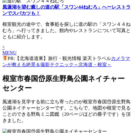
風蓮湖を望む癒しの道の駅「スワン44ねむろ」へーレストラ
ンでスパカツも！
根室観光の途中で、食事処を探しに道の駅の「スワン４４ね
むろ」へ行ってきました。館内やレストランについて写真と
ともに紹介します。
^
MENU
PR:【北海道道東】旅行・観光情報 楽天トラベル
カメラマ
ンが教える絶景＆撮影テクニック～北海道・根室～
根室市春国岱原生野鳥公園ネイチャー
センター
風連湖を見学する前に立ち寄ったのが根室市春国岱原生野鳥
公園ネイチャーセンターです。こちらで、地図や根室で見る
ことのできる野鳥ミニ図鑑（20ページほどの冊子です）を頂
きました。