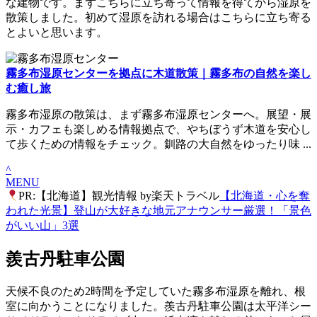
な建物です。まずこちらに立ち寄って情報を得てから湿原を
散策しました。初めて湿原を訪れる場合はこちらに立ち寄る
とよいと思います。
霧多布湿原センターを拠点に木道散策｜霧多布の自然を楽し
む癒し旅
霧多布湿原の散策は、まず霧多布湿原センターへ。展望・展
示・カフェも楽しめる情報拠点で、やちぼうず木道を安心し
て歩くための情報をチェック。釧路の大自然をゆったり味 ...
^
MENU
PR:【北海道】観光情報 by楽天トラベル
【北海道・心を奪
われた光景】登山が大好きな地元アナウンサー厳選！「景色
がいい山」3選
羨古丹駐車公園
天候不良のため2時間を予定していた霧多布湿原を離れ、根
室に向かうことになりました。羨古丹駐車公園は太平洋シー