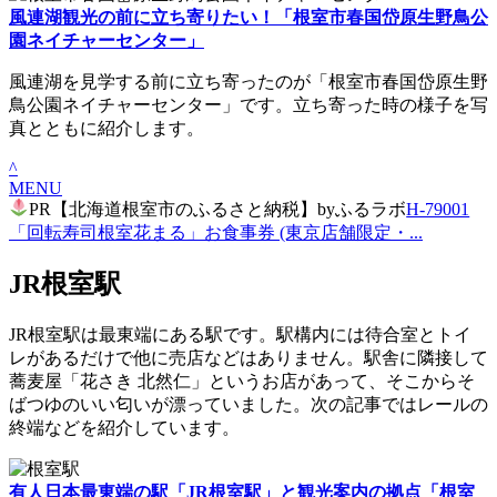
風連湖観光の前に立ち寄りたい！「根室市春国岱原生野鳥公
園ネイチャーセンター」
風連湖を見学する前に立ち寄ったのが「根室市春国岱原生野
鳥公園ネイチャーセンター」です。立ち寄った時の様子を写
真とともに紹介します。
^
MENU
PR【北海道根室市のふるさと納税】byふるラボ
H-79001
「回転寿司根室花まる」お食事券 (東京店舗限定・...
JR根室駅
JR根室駅は最東端にある駅です。駅構内には待合室とトイ
レがあるだけで他に売店などはありません。駅舎に隣接して
蕎麦屋「花さき 北然仁」というお店があって、そこからそ
ばつゆのいい匂いが漂っていました。次の記事ではレールの
終端などを紹介しています。
有人日本最東端の駅「JR根室駅」と観光案内の拠点「根室