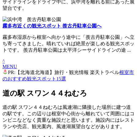
サイドラインをドライブ中に、浜中湾を離れる前にあった展
望台です。
霧多布近くの観光スポット 羨古丹駐車公園へ
霧多布湿原から根室へ向かう途中に「羨古丹駐車公園」へ立
ち寄ってきました。晴れていれば絶景が楽しめる観光スポッ
トです。 羨古丹駐車公園は太平洋シーサイドラインの途 ...
^
MENU
PR:【北海道北海道】旅行・観光情報 楽天トラベル
根室市
のおすすめ観光スポット15選
道の駅 スワン４４ねむろ
道の駅 スワン４４ねむろは風連湖に隣接した場所に建つ道
の駅です。この辺りは根室中心街から離れていて周囲にはコ
ンビニなどなく貴重な施設だと思います。施設内にはレスト
ランや売店、観光案内、風連湖展望台などがあります。