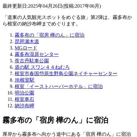
最終更新日:2025年04月26日(投稿:2017年06月)
「道東の人気観光スポットをめぐる旅」第2弾は、霧多布か
ら根室の納沙布岬までめぐります。
霧多布の「宿房 樺のん」に宿泊
琵琶瀬木道
MGロード
霧多布湿原センター
羨古丹駐車公園
道の駅 スワン４４ねむろ
根室市春国岱原生野鳥公園ネイチャーセンター
JR根室駅
根室「イーストハーバーホテル」に宿泊
明治公園
根室車石
納沙布岬
霧多布の「宿房 樺のん」に宿泊
厚岸から霧多布へ向かう途中にある「宿房 樺のん」に宿泊