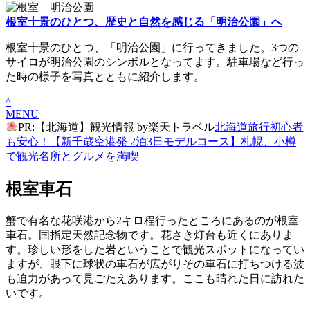
根室十景のひとつ、歴史と自然を感じる「明治公園」へ
根室十景のひとつ、「明治公園」に行ってきました。3つの
サイロが明治公園のシンボルとなってます。駐車場など行っ
た時の様子を写真とともに紹介します。
^
MENU
PR:【北海道】観光情報 by楽天トラベル
北海道旅行初心者
も安心！【新千歳空港発 2泊3日モデルコース】札幌、小樽
で観光名所とグルメを満喫
根室車石
蟹で有名な花咲港から2キロ程行ったところにあるのが根室
車石。国指定天然記念物です。花さき灯台も近くにありま
す。珍しい形をした岩ということで観光スポットになってい
ますが、眼下に球状の車石が広がりその車石に打ちつける波
も迫力があって見ごたえあります。ここも晴れた日に訪れた
いです。