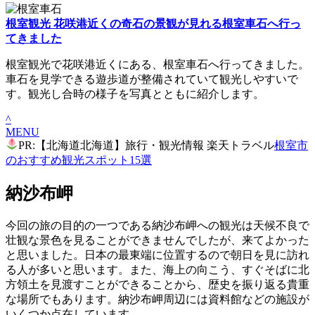
根室観光 花咲港近くの奇石の景観が見れる根室車石へ行っ
てきました
根室観光で花咲港近くにある、根室車石へ行ってきました。
車石を見学できる遊歩道が整備されていて観光しやすいで
す。観光し合時の様子を写真とともに紹介します。
^
MENU
PR:【北海道北海道】旅行・観光情報 楽天トラベル
根室市
のおすすめ観光スポット15選
納沙布岬
今回の旅の目的の一つである納沙布岬への観光は天候不良で
壮観な景色を見ることができませんでしたが、来てよかった
と思いました。日本の最東端に位置するので朝日を見に訪れ
る人が多いと思います。また、海上の向こう、すぐそばに北
方領土を見渡すことができることから、歴史を振り返る貴重
な場所でもあります。納沙布岬周辺には資料館などの施設が
いくつか点在しています。