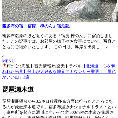
霧多布の宿「宿房 樺のん」宿泊記
霧多布湿原のほど近くにある「宿房 樺のん」に宿泊しまし
た。この記事では、お部屋の様子やお食事について、写真と
ともにご紹介いたします。 この日は、厚岸を出発し、レ ...
^
MENU
PR:【北海道】観光情報 by楽天トラベル
【北海道・心を奪
われた光景】登山が大好きな地元アナウンサー厳選！「景色
がいい山」3選
琵琶瀬木道
琵琶瀬展望台から3.5キロ程霧多布方面に行ったところにあ
るのが琵琶瀬木道です。霧多布湿原ナショナルトラストとい
う事務所を起点に泥川に向かって約500ｍ程の木道が施設さ
れています。事務所前の道路脇に駐車場があり、8台くらい