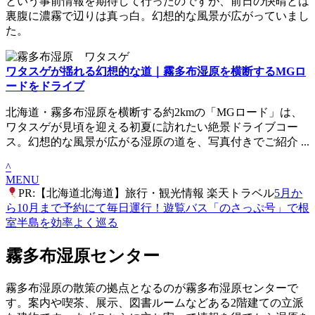
という事前情報を期待して行ったのですが、前日の快晴とは
裏腹に濃霧で辺りは真っ白。幻想的な風景が広がっていまし
た。
ワタスゲが揺れる幻想的な道｜霧多布湿原を横断するMGロ
ードをドライブ
北海道・霧多布湿原を横断する約2kmの「MGロード」は、
ワタスゲが見頃を迎える初夏に訪れたい絶景ドライブコー
ス。幻想的な風景が広がる湿原の道を、写真付きでご紹介 ...
^
MENU
PR:【北海道北海道】旅行・観光情報 楽天トラベル
5月か
ら10月まで予約にて毎日運行！遊覧バス「のさっぷ号」で根
室半島を効率よく巡る
霧多布湿原センター
霧多布湿原の散策の拠点となるのが霧多布湿原センターで
す。案内や喫茶、展示、図書ルームなどある2階建ての立派