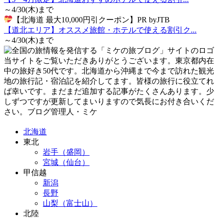
～4/30(木)まで
【北海道 最大10,000円引クーポン】PR byJTB
【道北エリア】オススメ旅館・ホテルで使える割引ク...
～4/30(木)まで
当サイトをご覧いただきありがとうございます。東京都内在
中の旅好き50代です。北海道から沖縄まで今まで訪れた観光
地の旅行記・宿泊記を紹介してます。皆様の旅行に役立てれ
ば幸いです。まだまだ追加する記事がたくさんあります。少
しずつですが更新してまいりますので気長にお付き合いくだ
さい。ブログ管理人・ミケ
北海道
東北
岩手（盛岡）
宮城（仙台）
甲信越
新潟
長野
山梨（富士山）
北陸