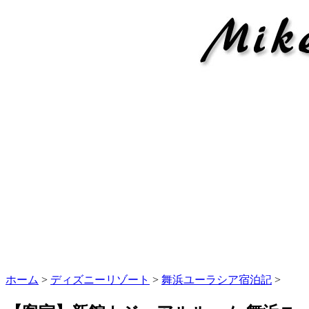
ホーム
>
ディズニーリゾート
>
舞浜ユーラシア宿泊記
>