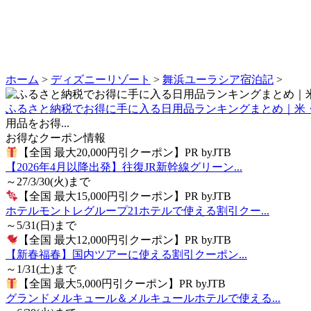
ホーム
>
ディズニーリゾート
>
舞浜ユーラシア宿泊記
>
ふるさと納税でお得に手に入る日用品ランキングまとめ｜米
用品をお得...
お得なクーポン情報
【全国 最大20,000円引クーポン】PR byJTB
【2026年4月以降出発】往復JR新幹線グリーン...
～27/3/30(火)まで
【全国 最大15,000円引クーポン】PR byJTB
ホテルモントレグループ21ホテルで使える割引クー...
～5/31(日)まで
【全国 最大12,000円引クーポン】PR byJTB
【新春福春】国内ツアーに使える割引クーポン...
～1/31(土)まで
【全国 最大5,000円引クーポン】PR byJTB
グランドメルキュール＆メルキュールホテルで使える...