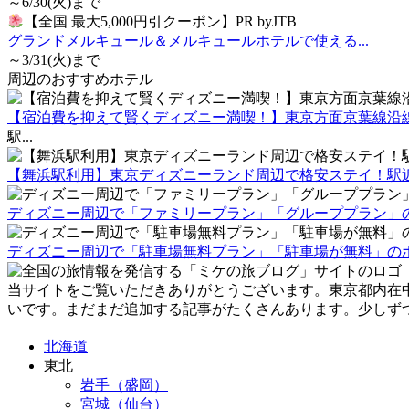
～6/30(火)まで
【全国 最大5,000円引クーポン】PR byJTB
グランドメルキュール＆メルキュールホテルで使える...
～3/31(火)まで
周辺のおすすめホテル
【宿泊費を抑えて賢くディズニー満喫！】東京方面京葉線沿線
駅...
【舞浜駅利用】東京ディズニーランド周辺で格安ステイ！駅近
ディズニー周辺で「ファミリープラン」「グループプラン」
ディズニー周辺で「駐車場無料プラン」「駐車場が無料」の
当サイトをご覧いただきありがとうございます。東京都内在
いです。まだまだ追加する記事がたくさんあります。少しず
北海道
東北
岩手（盛岡）
宮城（仙台）