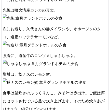
先椀は噴火湾産カジカの真丈。
次にお造り。久代さんの酢〆イワシや、オホーツクのタ
コ、道産バッテラサーモンなど。
強肴に、道産牛のコンソメしゃぶしゃぶ。
酢肴は、秋ナスのレモン煮。
食事は釜炊きのふっくりんこ。みそ汁は赤出汁。ご飯は席
にセットされている釜で炊き上げます。そのため炊きあが
りまで3，40分ほどかかります。