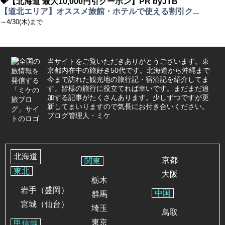
💝【北海道 最大10,000円引クーポン】PR byJTB
【道北エリア】オススメ旅館・ホテルで使える割引ク...
～4/30(木)まで
当サイトをご覧いただきありがとうございます。東
京都内在中の旅好き50代です。北海道から沖縄まで
今まで訪れた観光地の旅行記・宿泊記を紹介してま
す。皆様の旅行に役立てれば幸いです。まだまだ追
加する記事がたくさんあります。少しずつですが更
新してまいりますので気長にお付き合いください。
ブログ管理人・ミケ
北海道
京都
関東
東北
大阪
栃木
岩手（盛岡）
中国
群馬
宮城（仙台）
埼玉
鳥取
東京
甲信越