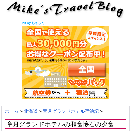
PR by じゃらん
ホーム
>
北海道
>
章月グランドホテル宿泊記
>
章月グランドホテルの和食懐石の夕食