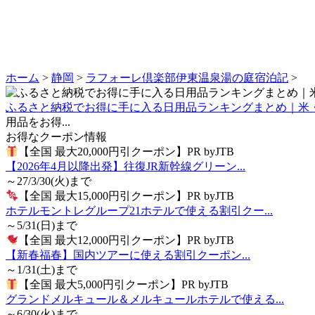
ホーム
>
静岡
>
ラフォーレ倶楽部伊東温泉湯の庭宿泊記
>
ふるさと納税でお得に手に入る日用品ランキングまとめ｜米
用品をお得...
お得なクーポン情報
【全国 最大20,000円引クーポン】PR byJTB
【2026年4月以降出発】往復JR新幹線グリーン...
～27/3/30(火)まで
【全国 最大15,000円引クーポン】PR byJTB
ホテルモントレグループ21ホテルで使える割引クー...
～5/31(日)まで
【全国 最大12,000円引クーポン】PR byJTB
【新春福春】国内ツアーに使える割引クーポン...
～1/31(土)まで
【全国 最大5,000円引クーポン】PR byJTB
グランドメルキュール＆メルキュールホテルで使える...
～6/30(火)まで