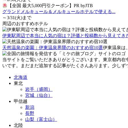
【全国 最大5,000円引クーポン】PR byJTB
グランドメルキュール＆メルキュールホテルで使える...
～3/31(火)まで
周辺のおすすめホテル
伊東駅周辺で本当に人気の宿は？評価と投稿数から見えてきた
天然温泉の楽園：伊東温泉界隈のおすすめ宿10選
伊東温泉は
当サイトをご覧いただきありがとうございます。東京都内在
いです。まだまだ追加する記事がたくさんあります。少しず
北海道
東北
岩手（盛岡）
宮城（仙台）
甲信越
新潟
長野
山梨（富士山）
北陸