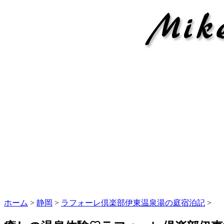
ホーム
>
静岡
>
ラフォーレ倶楽部伊東温泉湯の庭宿泊記
>