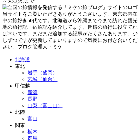
～3/31(火)まで
当サイトをご覧いただきありがとうございます。東京都内在
中の旅好き50代です。北海道から沖縄まで今まで訪れた観光
地の旅行記・宿泊記を紹介してます。皆様の旅行に役立てれ
ば幸いです。まだまだ追加する記事がたくさんあります。少
しずつですが更新してまいりますので気長にお付き合いくだ
さい。ブログ管理人・ミケ
北海道
東北
岩手（盛岡）
宮城（仙台）
甲信越
新潟
長野
山梨（富士山）
北陸
富山
関東
栃木
群馬