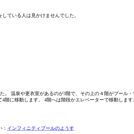
をしている人は見かけませんでした。
た。 温泉や更衣室があるのが3階で、その上の４階がプール・
4階に移動します。 4階へは階段かエレベーターで移動します
い：
インフィニティプールのようす