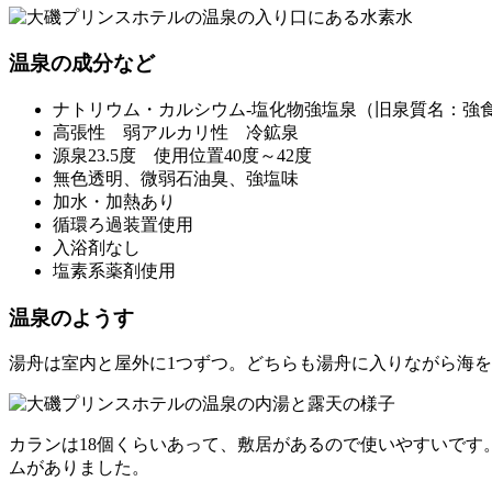
温泉の成分など
ナトリウム・カルシウム-塩化物強塩泉（旧泉質名：強
高張性 弱アルカリ性 冷鉱泉
源泉23.5度 使用位置40度～42度
無色透明、微弱石油臭、強塩味
加水・加熱あり
循環ろ過装置使用
入浴剤なし
塩素系薬剤使用
温泉のようす
湯舟は室内と屋外に1つずつ。どちらも湯舟に入りながら海
カランは18個くらいあって、敷居があるので使いやすいです
ムがありました。