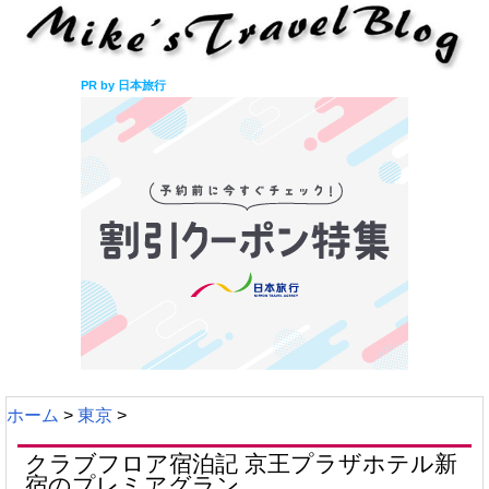
PR by 日本旅行
ホーム
>
東京
>
クラブフロア宿泊記 京王プラザホテル新
宿のプレミアグラン