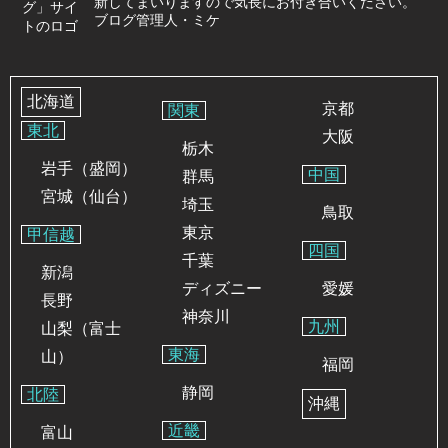
新してまいりますので気長にお付き合いください。
ブログ管理人・ミケ
北海道
京都
関東
東北
大阪
栃木
岩手（盛岡）
中国
群馬
宮城（仙台）
埼玉
鳥取
東京
甲信越
四国
千葉
新潟
ディズニー
愛媛
長野
神奈川
九州
山梨（富士
東海
山）
福岡
静岡
北陸
沖縄
近畿
富山