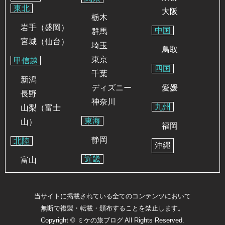
東北
大阪
栃木
岩手（盛岡）
中国
群馬
宮城（仙台）
埼玉
鳥取
東京
甲信越
四国
千葉
新潟
ディズニー
愛媛
長野
神奈川
九州
山梨（富士
東海
山）
福岡
静岡
北陸
沖縄
近畿
富山
当サイトに掲載されている全てのコンテンツにおいて
無断で複製・転載・頒布することを禁止します。
Copyright ©
ミケの旅ブログ
All Rights Reserved.