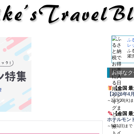
ふ
レ
ふ
濯
お得なク
【全国 最
【2026年
～27/3/30(火)
【全国 最
ホテルモント
～5/31(日)まで