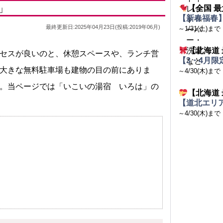
」
【全国 最
【新春福春】
最終更新日:2025年04月23日(投稿:2019年06月)
～1/31(土)まで
【北海道 
セスが良いのと、休憩スペースや、ランチ営
【3・4月限
大きな無料駐車場も建物の目の前にありま
～4/30(木)まで
。当ページでは「いこいの湯宿 いろは」の
【北海道 
【道北エリア
～4/30(木)まで