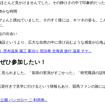
はほとんど見かけませんでした。その静けさの中で印象的だっ
ぴょんと跳ねていました。そのすぐ後には、キツネの姿も。こ
た。
施設というより、広大な自然の中に溶け込むような感覚が心地
し昆布温泉 蔵三 素泊り 宿泊券 北海道 旅行 温泉 チケ...
はぜひ参加したい！
が多く見られました。「装蹄の実演がすごかった」「研究職員の
ス送迎付きで見学に行けるという情報もあり、競馬ファンの旅に
公園 バンガロー ご 利用券...