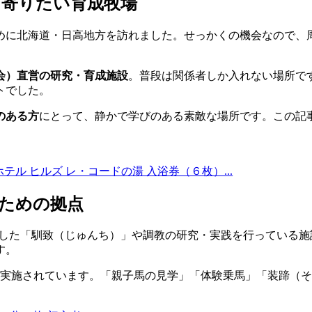
ち寄りたい育成牧場
めに北海道・日高地方を訪れました。せっかくの機会なので、
馬会）直営の研究・育成施設
。普段は関係者しか入れない場所で
トでした。
のある方
にとって、静かで学びのある素敵な場所です。この記
ホテル ヒルズ レ・コードの湯 入浴券（６枚）...
のための拠点
にした「馴致（じゅんち）」や調教の研究・実践を行っている
す。
実施されています。「親子馬の見学」「体験乗馬」「装蹄（そ