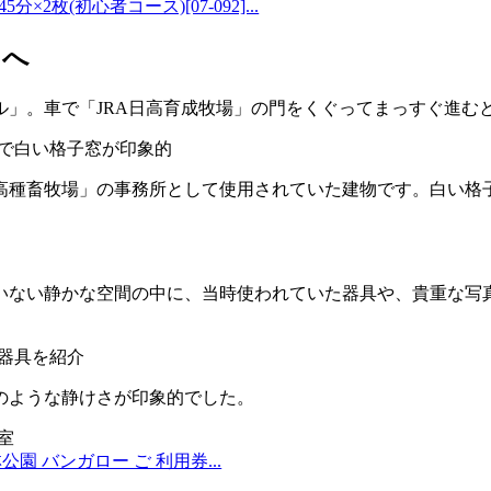
分×2枚(初心者コース)[07-092]...
」へ
ル」。車で「JRA日高育成牧場」の門をくぐってまっすぐ進む
高種畜牧場」の事務所として使用されていた建物です。白い格
いない静かな空間の中に、当時使われていた器具や、貴重な写
のような静けさが印象的でした。
公園 バンガロー ご 利用券...