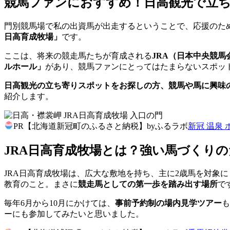
競馬ファンにおすすめ！日高観光で立
門別競馬場で私の出資馬が出走するということで、応援のた
日高育成牧場」
です。
ここは、将来の競走馬たちが育成される
JRA（日本中央競
ルホール」
があり、競馬ファンにとってはたまらないスポッ
日高観光の立ち寄りスポットをお探しの方、競馬や馬に興味
紹介します。
PR【北海道新冠町のふるさと納税】byふるラボ
新冠 温泉 
JRA日高育成牧場とは？強い馬づくり
JRA日高育成牧場は、広大な敷地を持ち、主に2歳馬を対象
教育のこと。まさに
競走馬としての第一歩を踏み出す場所
で
毎年6月から10月にかけては、
事前予約制の場内見学ツアー
も
ーにも参加してみたいと思いました。