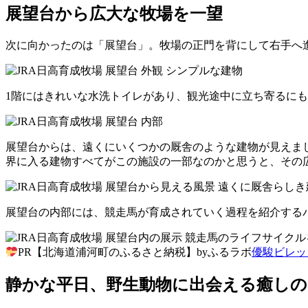
展望台から広大な牧場を一望
次に向かったのは「展望台」。牧場の正門を背にして右手へ
1階にはきれいな水洗トイレがあり、観光途中に立ち寄るに
展望台からは、遠くにいくつかの厩舎のような建物が見えま
界に入る建物すべてがこの施設の一部なのかと思うと、その
展望台の内部には、競走馬が育成されていく過程を紹介する
PR【北海道浦河町のふるさと納税】byふるラボ
優駿ビレッジ
静かな平日、野生動物に出会える癒しの