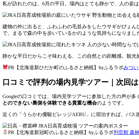
私が訪れたのは、6月の平日。場内はとても静かで、人の姿
建物の外に出ると、ふわふわの毛並みをしたウサギがぴょん
で、まるで森の中を歩いているかのような気持ちになりまし
静かな平日だからこそ味わえる、この自然との距離感。観光
PR【北海道新ひだか町のふるさと納税】byふるラボ
みつい
口コミで評判の場内見学ツアー｜次回
Googleの口コミでは、場内見学ツアーに参加した方の声
とのできない裏側を体験できる貴重な機会
のようです。
近くの「うらかわ優駿ビレッジAERU」に宿泊すれば、バ
PR【北海道新冠町のふるさと納税】byふるラボ
判官館 森林