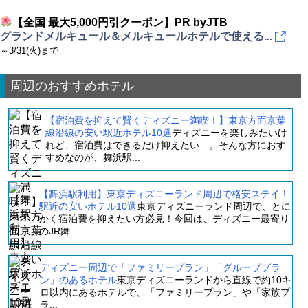
【全国 最大5,000円引クーポン】PR byJTB
グランドメルキュール＆メルキュールホテルで使える...
～3/31(火)まで
周辺のおすすめホテル
【宿泊費を抑えて賢くディズニー満喫！】東京方面京葉
線沿線の安い駅近ホテル10選
ディズニーを楽しみたいけ
れど、宿泊費はできるだけ抑えたい…。そんな方におす
すめなのが、舞浜駅...
【舞浜駅利用】東京ディズニーランド周辺で格安ステイ！
駅近の安いホテル10選
東京ディズニーランド周辺で、とに
かく宿泊費を抑えたい方必見！今回は、ディズニー最寄り
のJR舞...
ディズニー周辺で「ファミリープラン」「グループプラ
ン」のあるホテル
東京ディズニーランドから直線で約10キ
ロ以内にあるホテルで、「ファミリープラン」や「家族プ
ラ...