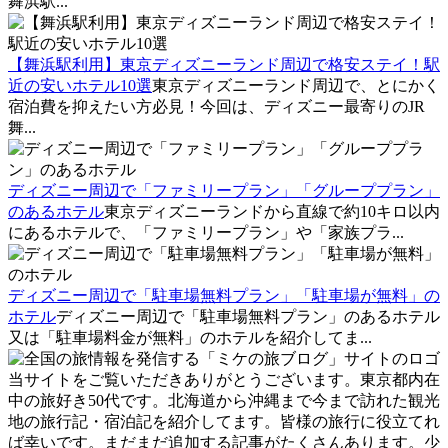
舞浜駅...
【舞浜駅利用】東京ディズニーランド周辺で格安ステイ！駅
近の安いホテル10選
東京ディズニーランド周辺で、とにかく
宿泊費を抑えたい方必見！今回は、ディズニー最寄りのJR
舞...
ディズニー周辺で「ファミリープラン」「グループプラン」
のあるホテル
東京ディズニーランドから直線で約10キロ以内
にあるホテルで、「ファミリープラン」や「家族プラ...
ディズニー周辺で「駐車場無料プラン」「駐車場が無料」の
ホテル
ディズニー周辺で「駐車場無料プラン」のあるホテル
又は「駐車場料金が無料」のホテルを紹介してま...
当サイトをご覧いただきありがとうございます。東京都内在
中の旅好き50代です。北海道から沖縄まで今まで訪れた観光
地の旅行記・宿泊記を紹介してます。皆様の旅行に役立てれ
ば幸いです。まだまだ追加する記事がたくさんあります。少