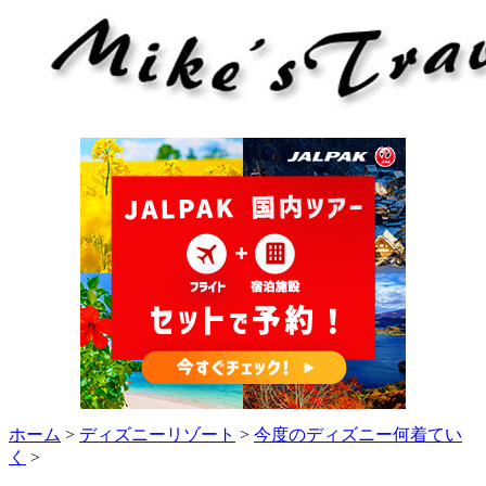
ホーム
>
ディズニーリゾート
>
今度のディズニー何着てい
く
>