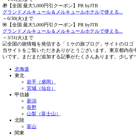
🎁【全国 最大5,000円引クーポン】PR byJTB
グランドメルキュール＆メルキュールホテルで使える...
～6/30(火)まで
🌺【全国 最大5,000円引クーポン】PR byJTB
グランドメルキュール＆メルキュールホテルで使える...
～3/31(火)まで
当サイトをご覧いただきありがとうございます。東京都内在
いです。まだまだ追加する記事がたくさんあります。少しず
北海道
東北
岩手（盛岡）
宮城（仙台）
甲信越
新潟
長野
山梨（富士山）
北陸
富山
関東