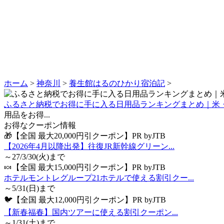
ホーム
>
神奈川
>
養生館はるのひかり宿泊記
>
ふるさと納税でお得に手に入る日用品ランキングまとめ｜米
用品をお得...
お得なクーポン情報
🎁【全国 最大20,000円引クーポン】PR byJTB
【2026年4月以降出発】往復JR新幹線グリーン...
～27/3/30(火)まで
🍬【全国 最大15,000円引クーポン】PR byJTB
ホテルモントレグループ21ホテルで使える割引クー...
～5/31(日)まで
🐦【全国 最大12,000円引クーポン】PR byJTB
【新春福春】国内ツアーに使える割引クーポン...
～1/31(土)まで