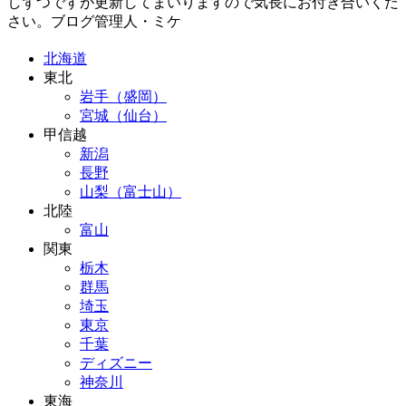
しずつですが更新してまいりますので気長にお付き合いくだ
さい。ブログ管理人・ミケ
北海道
東北
岩手（盛岡）
宮城（仙台）
甲信越
新潟
長野
山梨（富士山）
北陸
富山
関東
栃木
群馬
埼玉
東京
千葉
ディズニー
神奈川
東海