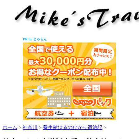
PR by じゃらん
ホーム
>
神奈川
>
養生館はるのひかり宿泊記
>