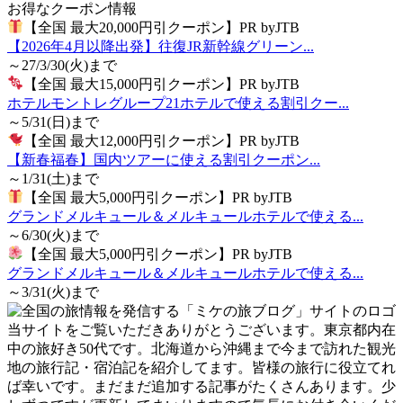
お得なクーポン情報
【全国 最大20,000円引クーポン】PR byJTB
【2026年4月以降出発】往復JR新幹線グリーン...
～27/3/30(火)まで
【全国 最大15,000円引クーポン】PR byJTB
ホテルモントレグループ21ホテルで使える割引クー...
～5/31(日)まで
【全国 最大12,000円引クーポン】PR byJTB
【新春福春】国内ツアーに使える割引クーポン...
～1/31(土)まで
【全国 最大5,000円引クーポン】PR byJTB
グランドメルキュール＆メルキュールホテルで使える...
～6/30(火)まで
【全国 最大5,000円引クーポン】PR byJTB
グランドメルキュール＆メルキュールホテルで使える...
～3/31(火)まで
当サイトをご覧いただきありがとうございます。東京都内在
中の旅好き50代です。北海道から沖縄まで今まで訪れた観光
地の旅行記・宿泊記を紹介してます。皆様の旅行に役立てれ
ば幸いです。まだまだ追加する記事がたくさんあります。少