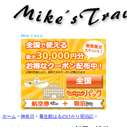
PR by じゃらん
ホーム
>
神奈川
>
養生館はるのひかり宿泊記
>