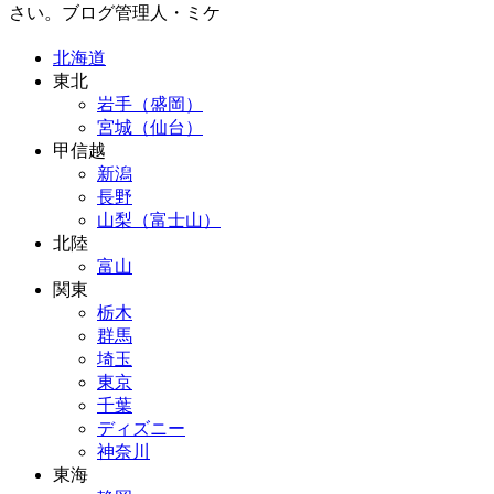
さい。ブログ管理人・ミケ
北海道
東北
岩手（盛岡）
宮城（仙台）
甲信越
新潟
長野
山梨（富士山）
北陸
富山
関東
栃木
群馬
埼玉
東京
千葉
ディズニー
神奈川
東海