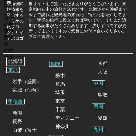
当サイトをご覧いただきありがとうございます。東
京都内在中の旅好き50代です。北海道から沖縄まで
今まで訪れた観光地の旅行記・宿泊記を紹介してま
す。皆様の旅行に役立てれば幸いです。まだまだ追
加する記事がたくさんあります。少しずつですが更
新してまいりますので気長にお付き合いください。
ブログ管理人・ミケ
北海道
京都
関東
東北
大阪
栃木
岩手（盛岡）
中国
群馬
宮城（仙台）
埼玉
鳥取
東京
甲信越
四国
千葉
新潟
ディズニー
愛媛
長野
神奈川
九州
山梨（富士