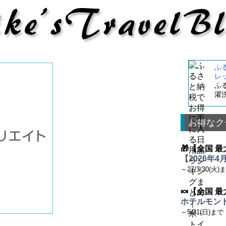
ふ
レ
ふ
濯
お得なク
🎁【全国 最
【2026年
～27/3/30(火)
🍬【全国 最
ホテルモント
～5/31(日)まで