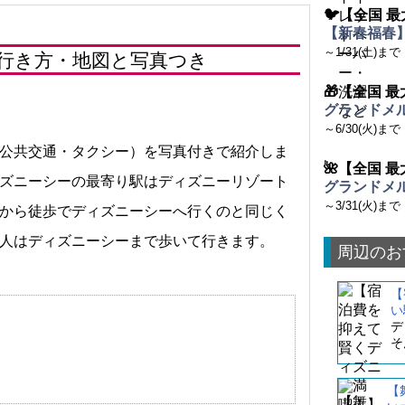
🐦【全国 最
【新春福春】
～1/31(土)まで
行き方・地図と写真つき
🎁【全国 最
グランドメル
～6/30(火)まで
公共交通・タクシー）を写真付きで紹介しま
🌺【全国 最
ズニーシーの最寄り駅はディズニーリゾート
グランドメル
～3/31(火)まで
から徒歩でディズニーシーへ行くのと同じく
人はディズニーシーまで歩いて行きます
。
周辺のお
【
い
デ
そ
【