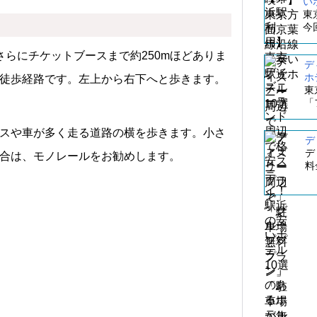
い
東
今
らにチケットブースまで約250mほどありま
デ
ホ
徒歩経路です。左上から右下へと歩きます。
東
「
スや車が多く走る道路の横を歩きます。
小さ
デ
デ
合は、モノレールをお勧めします。
料