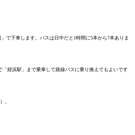
場」で下車します。バスは日中だと1時間に5本から7本ありま
で「姪浜駅」まで乗車して路線バスに乗り換えてもよいです
点）。