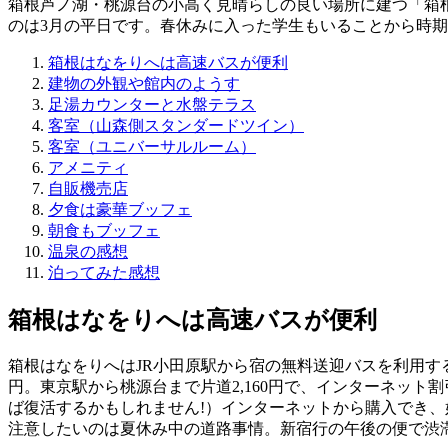
箱根芦ノ湖・桃源台の小高く見晴らしの良い場所に建つ「箱
のは3月の平日です。春休みに入った学生もいることから時
箱根はなをりへは高速バスが便利
建物の外観や館内のようす
足湯カウンターと水盤テラス
客室（山森側スタンダードツイン）
客室（ユニバーサルルーム）
アメニティ
自販機売店
夕食は豪華ブッフェ
朝食もブッフェ
温泉の感想
泊ってみた感想
箱根はなをりへは高速バスが便利
箱根はなをりへはJR小田原駅から宿の無料送迎バスを利用す
円。東京駅から桃源台まで片道2,160円で、インターネット
ば復活するかもしれません!）インターネットから購入でき、
注意したいのは夏休み中の道路事情。新宿行の午後の便で渋