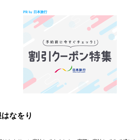
PR by 日本旅行
根はなをり