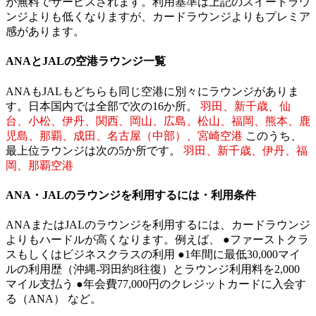
が無料でサービスされます。利用基準は上記のスイートラウ
ンジよりも低くなりますが、カードラウンジよりもプレミア
感があります。
ANAとJALの空港ラウンジ一覧
ANAもJALもどちらも同じ空港に別々にラウンジがありま
す。日本国内では全部で次の16か所。
羽田、新千歳、仙
台、小松、伊丹、関西、岡山、広島、松山、福岡、熊本、鹿
児島、那覇、成田、名古屋（中部）、宮崎空港
このうち、
最上位ラウンジは次の5か所です。
羽田、新千歳、伊丹、福
岡、那覇空港
ANA・JALのラウンジを利用するには・利用条件
ANAまたはJALのラウンジを利用するには、カードラウンジ
よりもハードルが高くなります。例えば、 ●ファーストクラ
スもしくはビジネスクラスの利用 ●1年間に最低30,000マイ
ルの利用歴（沖縄-羽田約8往復）とラウンジ利用料を2,000
マイル支払う ●年会費77,000円のクレジットカードに入会す
る（ANA） など。