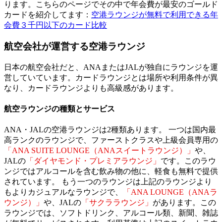
ります。こちらのページでその中で年会費が最安のゴールド
カードを紹介してます：
空港ラウンジが無料で利用できる年
会費３千円以下のカード比較
航空会社が運営する空港ラウンジ
日本の航空会社だと、ANAまたはJALが独自にラウンジを運
営していています。カードラウンジとは場所や利用条件が異
なり、カードラウンジよりも高級感があります。
航空ラウンジの種類とサービス
ANA・JALの空港ラウンジは2種類あります。 一つは国内最
高ランクのラウンジで、ファーストクラスや上級会員専用の
「ANA SUITE LOUNGE（ANAスイートラウンジ）」
や、
JALの
「ダイヤモンド・プレミアラウンジ」
です。このラウ
ンジではアルコールを含む飲み物の他に、軽食も無料で提供
されています。 もう一つのラウンジは上記のラウンジより
もよりカジュアルなラウンジで、
「ANA LOUNGE（ANAラ
ウンジ）」
や、JALの
「サクララウンジ」
があります。この
ラウンジでは、ソフトドリンク、アルコール類、新聞、雑誌