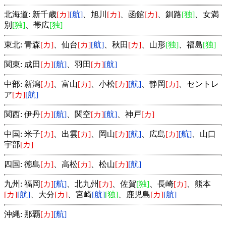
北海道: 新千歳
[カ]
[航]
、旭川
[カ]
、函館
[カ]
、釧路
[独]
、女満
別
[独]
、帯広
[独]
東北: 青森
[カ]
、仙台
[カ]
[航]
、秋田
[カ]
、山形
[独]
、福島
[独]
関東: 成田
[カ]
[航]
、羽田
[カ]
[航]
中部: 新潟
[カ]
、富山
[カ]
、小松
[カ]
[航]
、静岡
[カ]
、セントレ
ア
[カ]
[航]
関西: 伊丹
[カ]
[航]
、関空
[カ]
[航]
、神戸
[カ]
中国: 米子
[カ]
、出雲
[カ]
、岡山
[カ]
[航]
、広島
[カ]
[航]
、山口
宇部
[カ]
四国: 徳島
[カ]
、高松
[カ]
、松山
[カ]
[航]
九州: 福岡
[カ]
[航]
、北九州
[カ]
、佐賀
[独]
、長崎
[カ]
、熊本
[カ]
[航]
、大分
[カ]
、宮崎
[航]
[独]
、鹿児島
[カ]
[航]
沖縄: 那覇
[カ]
[航]