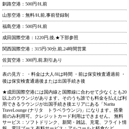
釧路空港：500円/H,前
山形空港：無料/H,前,事前登録制
福島空港：500円/H,前
成田国際空港：1220円,後,★下部参照
関西国際空港：315円/30分,前,24時間営業
佐賀空港：300円,前,割引あり
表の見方： ・料金は大人/Hは時間 ・前は保安検査通過前 ・
後は保安検査通過後または出国手続き後
★成田国際空港には国内線と国際線に合わせて少なくとも20
以上のラウンジがあります。そのうち誰でも料金を払えば利
用できるラウンジが出国手続き後エリアにある「Narita
TraveLounge (ナリタ トラベラウンジ)」になります。搭乗
前のみ利用可。クレジットカード利用はできません。 無料
サービス：ソフトドリンク、新聞・雑誌、充電、フライト情
報、電話ブース 有料サービス：アルコールと軽食など