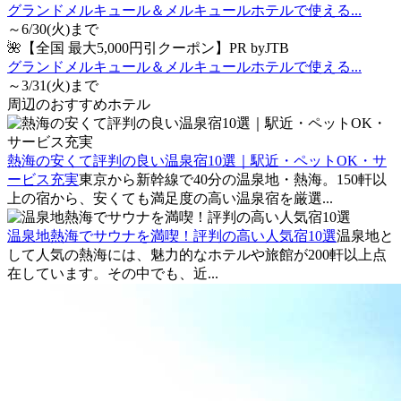
グランドメルキュール＆メルキュールホテルで使える...
～6/30(火)まで
🌺【全国 最大5,000円引クーポン】PR byJTB
グランドメルキュール＆メルキュールホテルで使える...
～3/31(火)まで
周辺のおすすめホテル
熱海の安くて評判の良い温泉宿10選｜駅近・ペットOK・サ
ービス充実
東京から新幹線で40分の温泉地・熱海。150軒以
上の宿から、安くても満足度の高い温泉宿を厳選...
温泉地熱海でサウナを満喫！評判の高い人気宿10選
温泉地と
して人気の熱海には、魅力的なホテルや旅館が200軒以上点
在しています。その中でも、近...