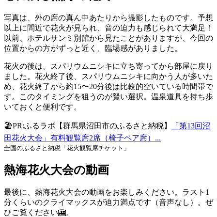
写真は、外の席の真ん中あたりから撮影したものです。予想
以上に間近で花火が見られ、音の迫力も感じられて大満足！
以前、ホテルサンミ別館から見たことがありますが、今回の
位置からの方がずっと近く、臨場感がありました。
花火の後は、スパリウムニシキに立ち寄ってから部屋に戻り
ました。花火終了後、スパリウムニシキに向かう人が多いた
め、花火終了から約15〜20分後は比較的空いている時間帯で
す。このタイミングを狙うのが賢い選択。温泉道具を持ち歩
いておくと便利です。
🏖PR:ふるラボ【群馬県沼田市のふるさと納税】
「第13回沼
田花火大会」有料観覧席2席（椅子ペア席）...
全国のふるさと納税「花火観覧席チケット」
熱海花火大会の動画
最後に、熱海花火大会の動画をお楽しみください。ラスト1
分くらいのクライマックスが迫力満点です（音声なし）。ぜ
ひご覧ください🎦。