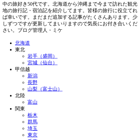
中の旅好き50代です。北海道から沖縄まで今まで訪れた観光
地の旅行記・宿泊記を紹介してます。皆様の旅行に役立てれ
ば幸いです。まだまだ追加する記事がたくさんあります。少
しずつですが更新してまいりますので気長にお付き合いくだ
さい。ブログ管理人・ミケ
北海道
東北
岩手（盛岡）
宮城（仙台）
甲信越
新潟
長野
山梨（富士山）
北陸
富山
関東
栃木
群馬
埼玉
東京