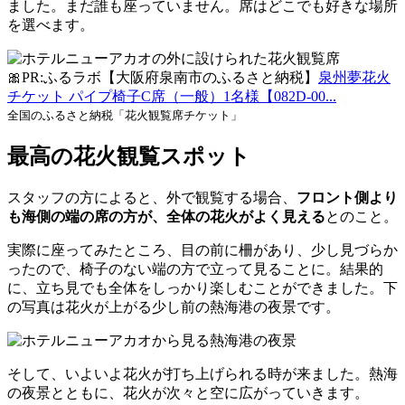
ました。まだ誰も座っていません。席はどこでも好きな場所
を選べます。
🎀PR:ふるラボ【大阪府泉南市のふるさと納税】
泉州夢花火
チケット パイプ椅子C席（一般）1名様【082D-00...
全国のふるさと納税「花火観覧席チケット」
最高の花火観覧スポット
スタッフの方によると、外で観覧する場合、
フロント側より
も海側の端の席の方が、全体の花火がよく見える
とのこと。
実際に座ってみたところ、目の前に柵があり、少し見づらか
ったので、椅子のない端の方で立って見ることに。結果的
に、立ち見でも全体をしっかり楽しむことができました。下
の写真は花火が上がる少し前の熱海港の夜景です。
そして、いよいよ花火が打ち上げられる時が来ました。熱海
の夜景とともに、花火が次々と空に広がっていきます。