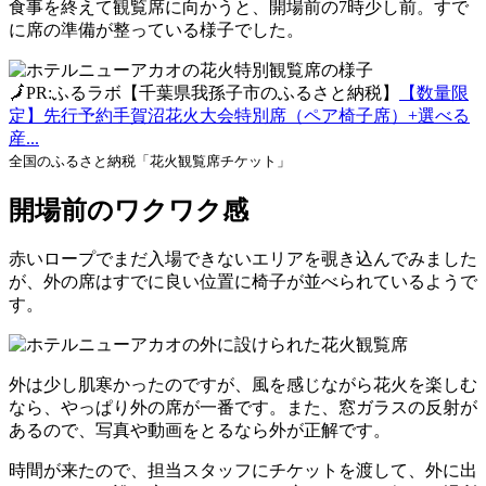
食事を終えて観覧席に向かうと、開場前の7時少し前。すで
に席の準備が整っている様子でした。
🗾PR:ふるラボ【千葉県我孫子市のふるさと納税】
【数量限
定】先行予約手賀沼花火大会特別席（ペア椅子席）+選べる
産...
全国のふるさと納税「花火観覧席チケット」
開場前のワクワク感
赤いロープでまだ入場できないエリアを覗き込んでみました
が、外の席はすでに良い位置に椅子が並べられているようで
す。
外は少し肌寒かったのですが、風を感じながら花火を楽しむ
なら、やっぱり外の席が一番です。また、窓ガラスの反射が
あるので、写真や動画をとるなら外が正解です。
時間が来たので、担当スタッフにチケットを渡して、外に出