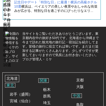
記念日やデート「特別な日」に最適！横浜の高級ホテル
10選
横浜は、ベイエリアの美しい夜景やおしゃれな街並
みが広がる、特別な日を過ごすのにぴったりなエリ...
当サイトをご覧いただきありがとうございます。東
京都内在中の旅好き50代です。北海道から沖縄まで
今まで訪れた観光地の旅行記・宿泊記を紹介してま
す。皆様の旅行に役立てれば幸いです。まだまだ追
加する記事がたくさんあります。少しずつですが更
新してまいりますので気長にお付き合いください。
ブログ管理人・ミケ
北海道
京都
関東
東北
大阪
栃木
岩手（盛岡）
中国
群馬
宮城（仙台）
埼玉
鳥取