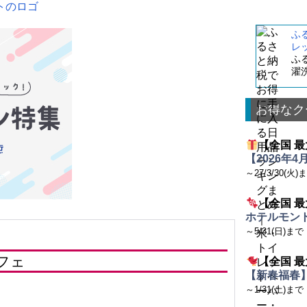
ふ
レ
ふ
濯
お得なク
【全国 最
【2026年
～27/3/30(火)
【全国 最
ホテルモント
～5/31(日)まで
フェ
【全国 最
【新春福春】
～1/31(土)まで