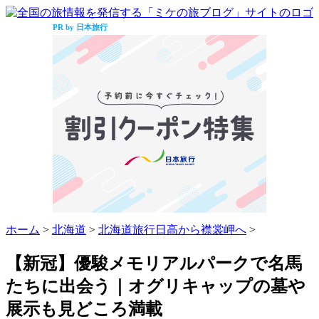
PR by 日本旅行
ホーム
>
北海道
>
北海道旅行日高から襟裳岬へ
>
【新冠】優駿メモリアルパークで名馬
たちに出会う｜オグリキャップの墓や
展示も見どころ満載