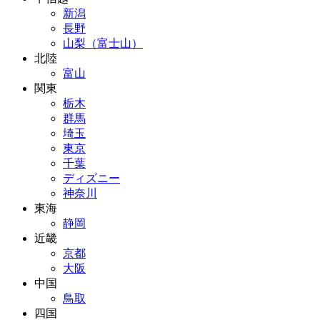
新潟
長野
山梨（富士山）
北陸
富山
関東
栃木
群馬
埼玉
東京
千葉
ディズニー
神奈川
東海
静岡
近畿
京都
大阪
中国
鳥取
四国