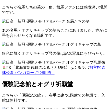
こちらが名馬たちの墓の一角。競馬ファンには感慨深い場所
ですね。
あの名馬・オグリキャップの墓もここにありました。静かに
手を合わせたくなる場所です。
銀色に輝くオグリキャップ号の像は記念写真にもぴったり。
PR【北海道新冠町のふるさと納税】byふるラボ
判官館 森
林公園 バンガロー ご 利用券...
優駿記念館とオグリ祈願堂
こちらが「優駿記念館」。右手に建つ1階建ての施設で、入
館は無料です。