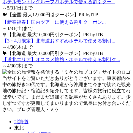
ホテルモントレグループ21ホテルで使える割引クー...
～5/31(日)まで
🐦【全国 最大12,000円引クーポン】PR byJTB
【新春福春】国内ツアーに使える割引クーポン...
～1/31(土)まで
🎀【北海道 最大10,000円引クーポン】PR byJTB
【3・4月限定】北海道おすすめホテルで使える割引...
～4/30(木)まで
💝【北海道 最大10,000円引クーポン】PR byJTB
【道北エリア】オススメ旅館・ホテルで使える割引ク...
～4/30(木)まで
当サイトをご覧いただきありがとうございます。東京都内在
中の旅好き50代です。北海道から沖縄まで今まで訪れた観光
地の旅行記・宿泊記を紹介してます。皆様の旅行に役立てれ
ば幸いです。まだまだ追加する記事がたくさんあります。少
しずつですが更新してまいりますので気長にお付き合いくだ
さい。ブログ管理人・ミケ
北海道
東北