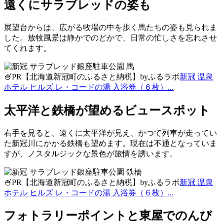
遠くにサラブレッドの姿も
展望台からは、広がる牧場の中を歩く馬たちの姿も見られま
した。放牧風景は静かでのどかで、日常の忙しさを忘れさせ
てくれます。
🍧PR【北海道新冠町のふるさと納税】byふるラボ
新冠 温泉
ホテル ヒルズ レ・コードの湯 入浴券（６枚）...
太平洋と鉄橋が望めるビュースポット
右手を見ると、遠くに太平洋が見え、かつて列車が走ってい
た新冠川にかかる鉄橋も望めます。現在は不通となっていま
すが、ノスタルジックな景色が旅情を誘います。
🍧PR【北海道新冠町のふるさと納税】byふるラボ
新冠 温泉
ホテル ヒルズ レ・コードの湯 入浴券（６枚）...
フォトラリーポイントと東屋でのんび