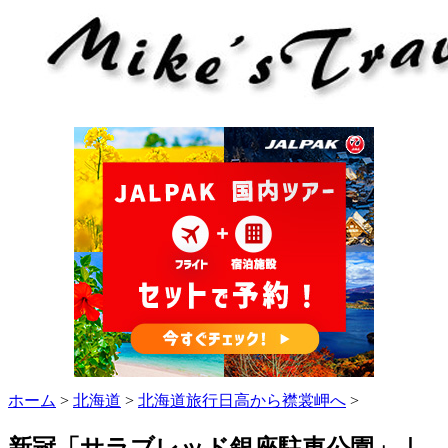
ホーム
>
北海道
>
北海道旅行日高から襟裳岬へ
>
新冠「サラブレッド銀座駐車公園」｜