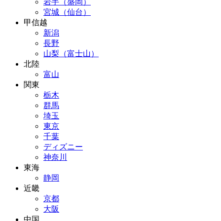
岩手（盛岡）
宮城（仙台）
甲信越
新潟
長野
山梨（富士山）
北陸
富山
関東
栃木
群馬
埼玉
東京
千葉
ディズニー
神奈川
東海
静岡
近畿
京都
大阪
中国