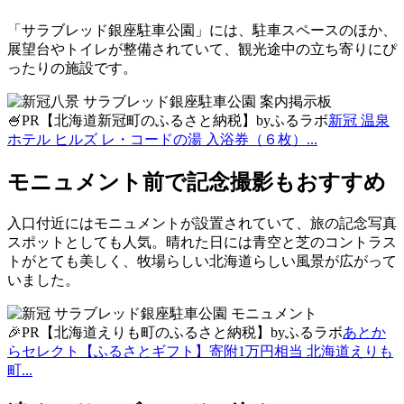
「サラブレッド銀座駐車公園」には、駐車スペースのほか、
展望台やトイレが整備されていて、観光途中の立ち寄りにぴ
ったりの施設です。
🍧PR【北海道新冠町のふるさと納税】byふるラボ
新冠 温泉
ホテル ヒルズ レ・コードの湯 入浴券（６枚）...
モニュメント前で記念撮影もおすすめ
入口付近にはモニュメントが設置されていて、旅の記念写真
スポットとしても人気。晴れた日には青空と芝のコントラス
トがとても美しく、牧場らしい北海道らしい風景が広がって
いました。
🎉PR【北海道えりも町のふるさと納税】byふるラボ
あとか
らセレクト【ふるさとギフト】寄附1万円相当 北海道えりも
町...