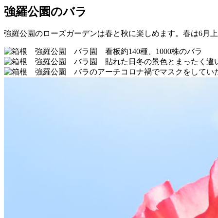
強羅公園のバラ
強羅公園のローズガーデンは春と秋に楽しめます。春は6月
約140種、1000株のバラ
冬の景色とまったく違
コロナ禍でマスクをしてい