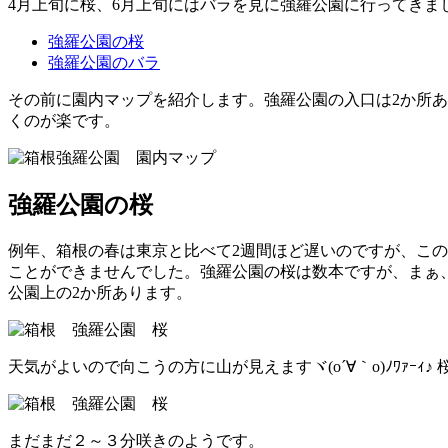
4月上旬に桜、6月上旬にはバラを見に強羅公園に行ってき
強羅公園の桜
強羅公園のバラ
その前に園内マップを紹介します。強羅公園の入口は2か所
くのが楽です。
強羅公園の桜
例年、箱根の春は東京と比べて2週間ほど遅いのですが、こ
ことができませんでした。強羅公園の桜は数本ですが、まぁ
公園上の2か所あります。
天気がよいので向こうの方に山が見えますヾ(o´∀｀o)ﾉﾜｧｰ
まだまだ２～３分咲きのようです。