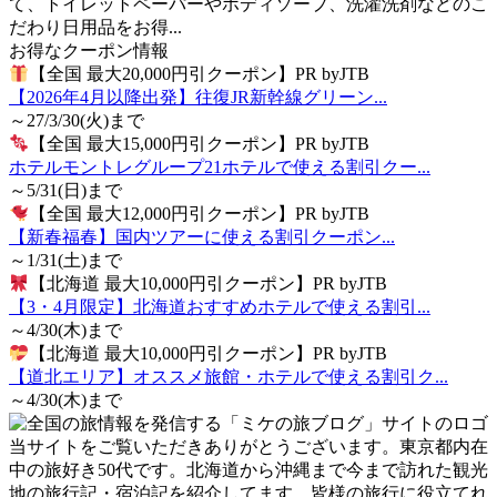
て、トイレットペーパーやボディソープ、洗濯洗剤などのこ
だわり日用品をお得...
お得なクーポン情報
【全国 最大20,000円引クーポン】PR byJTB
【2026年4月以降出発】往復JR新幹線グリーン...
～27/3/30(火)まで
【全国 最大15,000円引クーポン】PR byJTB
ホテルモントレグループ21ホテルで使える割引クー...
～5/31(日)まで
【全国 最大12,000円引クーポン】PR byJTB
【新春福春】国内ツアーに使える割引クーポン...
～1/31(土)まで
【北海道 最大10,000円引クーポン】PR byJTB
【3・4月限定】北海道おすすめホテルで使える割引...
～4/30(木)まで
【北海道 最大10,000円引クーポン】PR byJTB
【道北エリア】オススメ旅館・ホテルで使える割引ク...
～4/30(木)まで
当サイトをご覧いただきありがとうございます。東京都内在
中の旅好き50代です。北海道から沖縄まで今まで訪れた観光
地の旅行記・宿泊記を紹介してます。皆様の旅行に役立てれ