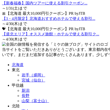
【新春福春】国内ツアーに使える割引クーポン...
～1/31(土)まで
🎀【北海道 最大10,000円引クーポン】PR byJTB
【3・4月限定】北海道おすすめホテルで使える割引...
～4/30(木)まで
💝【北海道 最大10,000円引クーポン】PR byJTB
【道北エリア】オススメ旅館・ホテルで使える割引ク...
～4/30(木)まで
当サイトをご覧いただきありがとうございます。東京都内在
いです。まだまだ追加する記事がたくさんあります。少しず
北海道
東北
岩手（盛岡）
宮城（仙台）
甲信越
新潟
長野
山梨（富士山）
北陸