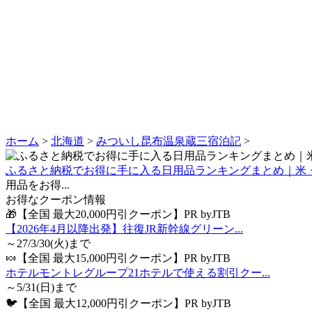
ホーム
>
北海道
>
みついし昆布温泉蔵三宿泊記
>
ふるさと納税でお得に手に入る日用品ランキングまとめ｜米
用品をお得...
お得なクーポン情報
🎁【全国 最大20,000円引クーポン】PR byJTB
【2026年4月以降出発】往復JR新幹線グリーン...
～27/3/30(火)まで
🍬【全国 最大15,000円引クーポン】PR byJTB
ホテルモントレグループ21ホテルで使える割引クー...
～5/31(日)まで
🐦【全国 最大12,000円引クーポン】PR byJTB