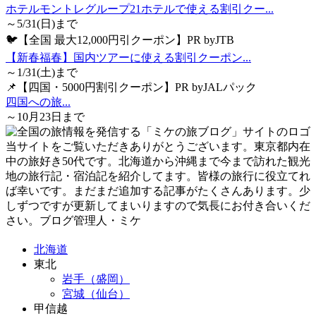
ホテルモントレグループ21ホテルで使える割引クー...
～5/31(日)まで
🐦【全国 最大12,000円引クーポン】PR byJTB
【新春福春】国内ツアーに使える割引クーポン...
～1/31(土)まで
📌【四国・5000円割引クーポン】PR byJALパック
四国への旅...
～10月23日まで
当サイトをご覧いただきありがとうございます。東京都内在
中の旅好き50代です。北海道から沖縄まで今まで訪れた観光
地の旅行記・宿泊記を紹介してます。皆様の旅行に役立てれ
ば幸いです。まだまだ追加する記事がたくさんあります。少
しずつですが更新してまいりますので気長にお付き合いくだ
さい。ブログ管理人・ミケ
北海道
東北
岩手（盛岡）
宮城（仙台）
甲信越