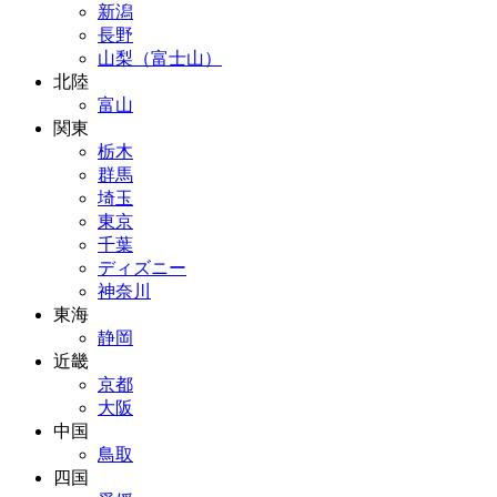
新潟
長野
山梨（富士山）
北陸
富山
関東
栃木
群馬
埼玉
東京
千葉
ディズニー
神奈川
東海
静岡
近畿
京都
大阪
中国
鳥取
四国