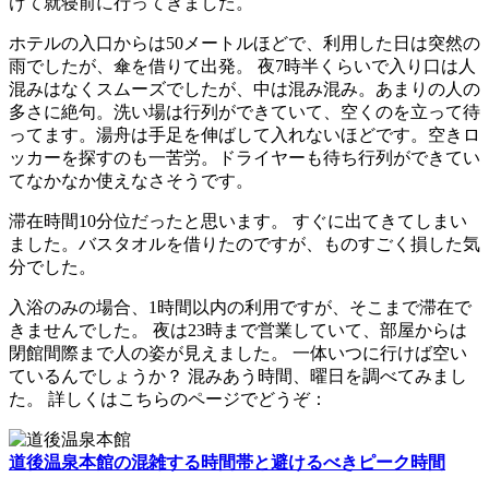
けて就寝前に行ってきました。
ホテルの入口からは50メートルほどで、利用した日は突然の
雨でしたが、傘を借りて出発。 夜7時半くらいで入り口は人
混みはなくスムーズでしたが、中は混み混み。あまりの人の
多さに絶句。洗い場は行列ができていて、空くのを立って待
ってます。湯舟は手足を伸ばして入れないほどです。空きロ
ッカーを探すのも一苦労。ドライヤーも待ち行列ができてい
てなかなか使えなさそうです。
滞在時間10分位だったと思います。 すぐに出てきてしまい
ました。バスタオルを借りたのですが、ものすごく損した気
分でした。
入浴のみの場合、1時間以内の利用ですが、そこまで滞在で
きませんでした。 夜は23時まで営業していて、部屋からは
閉館間際まで人の姿が見えました。 一体いつに行けば空い
ているんでしょうか？ 混みあう時間、曜日を調べてみまし
た。 詳しくはこちらのページでどうぞ：
道後温泉本館の混雑する時間帯と避けるべきピーク時間