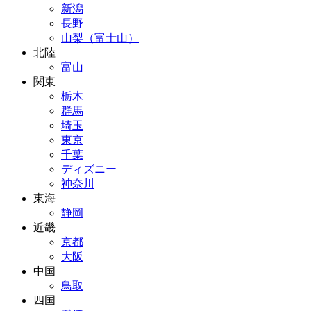
新潟
長野
山梨（富士山）
北陸
富山
関東
栃木
群馬
埼玉
東京
千葉
ディズニー
神奈川
東海
静岡
近畿
京都
大阪
中国
鳥取
四国