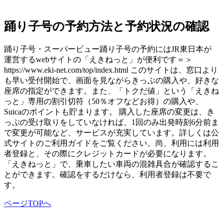
踊り子号の予約方法と予約状況の確認
踊り子号・スーパービュー踊り子号の予約にはJR東日本が
運営するwebサイトの「えきねっと」が便利です＝＞
https://www.eki-net.com/top/index.html このサイトは、窓口より
も早い受付開始で、画面を見ながらきっぷの購入や、好きな
座席の指定ができます。また、「トクだ値」という「えきね
っと」専用の割引切符（50％オフなどお得）の購入や、
Suicaのポイントも貯まります。 購入した座席の変更は、き
っぷの受け取りをしていなければ、1回のみ出発時刻6分前ま
で変更が可能など、サービスが充実しています。詳しくは公
式サイトのご利用ガイドをご覧ください。尚、利用には利用
者登録と、その際にクレジットカードが必要になります。
「えきねっと」で、乗車したい車両の混雑具合が確認するこ
とができます。確認をするだけなら、利用者登録は不要で
す。
ページTOPへ