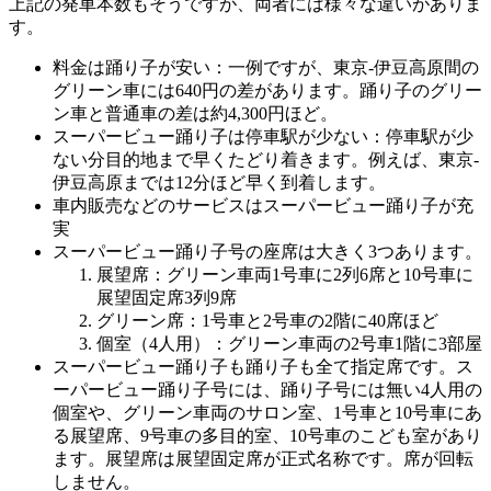
上記の発車本数もそうですが、両者には様々な違いがありま
す。
料金は踊り子が安い：一例ですが、東京-伊豆高原間の
グリーン車には640円の差があります。踊り子のグリー
ン車と普通車の差は約4,300円ほど。
スーパービュー踊り子は停車駅が少ない：停車駅が少
ない分目的地まで早くたどり着きます。例えば、東京-
伊豆高原までは12分ほど早く到着します。
車内販売などのサービスはスーパービュー踊り子が充
実
スーパービュー踊り子号の座席は大きく3つあります。
展望席：グリーン車両1号車に2列6席と10号車に
展望固定席3列9席
グリーン席：1号車と2号車の2階に40席ほど
個室（4人用）：グリーン車両の2号車1階に3部屋
スーパービュー踊り子も踊り子も全て指定席です。ス
ーパービュー踊り子号には、踊り子号には無い4人用の
個室や、グリーン車両のサロン室、1号車と10号車にあ
る展望席、9号車の多目的室、10号車のこども室があり
ます。展望席は展望固定席が正式名称です。席が回転
しません。