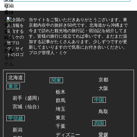
当サイトをご覧いただきありがとうございます。東
京都内在中の旅好き50代です。北海道から沖縄まで
今まで訪れた観光地の旅行記・宿泊記を紹介してま
す。皆様の旅行に役立てれば幸いです。まだまだ追
加する記事がたくさんあります。少しずつですが更
新してまいりますので気長にお付き合いください。
ブログ管理人・ミケ
北海道
京都
関東
東北
大阪
栃木
岩手（盛岡）
中国
群馬
宮城（仙台）
埼玉
鳥取
東京
甲信越
四国
千葉
新潟
ディズニー
愛媛