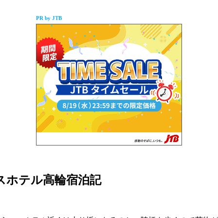
PR by JTB
スホテル高輪宿泊記