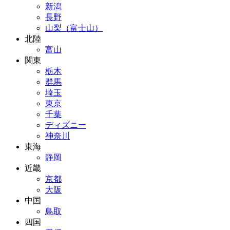
新潟
長野
山梨（富士山）
北陸
富山
関東
栃木
群馬
埼玉
東京
千葉
ディズニー
神奈川
東海
静岡
近畿
京都
大阪
中国
鳥取
四国