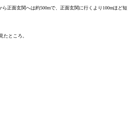
正面玄関へは約500mで、正面玄関に行くより100mほど短
見たところ。