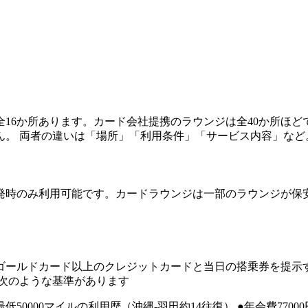
16か所あります。カード会社提携のラウンジは全40か所ほ
ん。 両者の違いは「場所」「利用条件」「サービス内容」など
発時のみ利用可能です。カードラウンジは一部のラウンジが保
。
ゴールドカード以上のクレジットカードと当日の搭乗券を提示
は次のような基準があります
50000マイルの利用歴（沖縄-羽田約14往復） ●年会費770